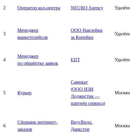
2
Оператор кол-центра
NEURO Agency
Удалённ
Менеджер
ООО Наклейки
3
Удалённ
маркетплейсов
за Копейки
Менеджер
4
ЕЦТ
Удалённ
по обработке заявок
Самокат
(ООО ИЗИ
5
Курьер
Москва
Лоджистик —
партнёр сервиса)
Сборщик интернет-
ВкусВилл.
6
Москва
заказов
Даркстор