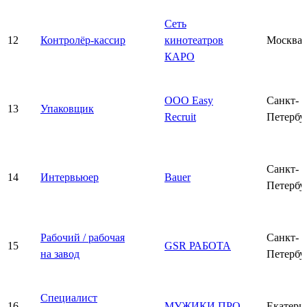
Сеть
12
Контролёр-кассир
кинотеатров
Москва
КАРО
ООО Easy
Санкт-
13
Упаковщик
Recruit
Петербу
Санкт-
14
Интервьюер
Bauer
Петербу
Рабочий / рабочая
Санкт-
15
GSR РАБОТА
на завод
Петербу
Специалист
16
МУЖИКИ ПРО
Екатери