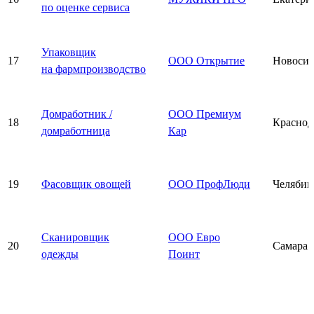
по оценке сервиса
Упаковщик
17
ООО Открытие
Новосиб
на фармпроизводство
Домработник /
ООО Премиум
18
Краснод
домработница
Кар
19
Фасовщик овощей
ООО ПрофЛюди
Челябин
Сканировщик
ООО Евро
20
Самара
одежды
Поинт