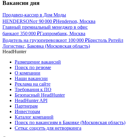
Вакансии дня
Продавец-кассир в Дом Моды
HENDERSON
от
90 000
₽
Henderson, Москва
Главный премиальный менеджер в офис
банка
от
350 000
₽
Газпромбанк, Москва
Водитель на грузоперевозки
от
100 000
₽
Бристоль Ритейл
Логистикс, Баковка (Московская область)
HeadHunter
Размещение вакансий
Поиск по резюме
О компании
Наши вакансии
Реклама на сайте
Требования к ПО
Безопасный HeadHunter
HeadHunter API
Партнерам
Инвесторам
Каталог компаний
Поиск по вакансиям в Баковке (Московская область)
Сетка: соцсеть для нетворкинга