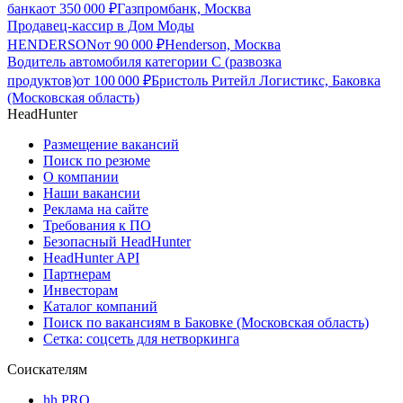
банка
от
350 000
₽
Газпромбанк, Москва
Продавец-кассир в Дом Моды
HENDERSON
от
90 000
₽
Henderson, Москва
Водитель автомобиля категории C (развозка
продуктов)
от
100 000
₽
Бристоль Ритейл Логистикс, Баковка
(Московская область)
HeadHunter
Размещение вакансий
Поиск по резюме
О компании
Наши вакансии
Реклама на сайте
Требования к ПО
Безопасный HeadHunter
HeadHunter API
Партнерам
Инвесторам
Каталог компаний
Поиск по вакансиям в Баковке (Московская область)
Сетка: соцсеть для нетворкинга
Соискателям
hh PRO