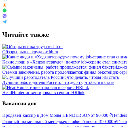
Читайте также
Обзоры рынка труда от hh.ru
Какие люди в «Хедхантервуде»: почему job-сервис стал снимат
Съёмки закончены, работа продолжается: финал бэкстейдж-сери
Лучший работодатель России: что делать, чтобы им стать
HeadHunter инвестировал в сервис HRlink
Вакансии дня
Продавец-кассир в Дом Моды HENDERSON
от
90 000
₽
Hender
Главный премиальный менеджер в офис банка
от
350 000
₽
Газп