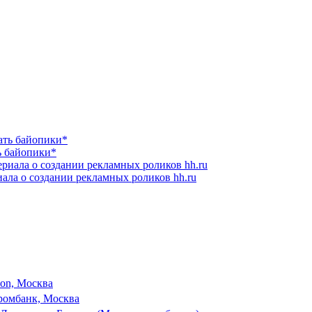
ь байопики*
ала о создании рекламных роликов hh.ru
son, Москва
ромбанк, Москва