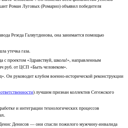
ыкант Роман Луговых (Ромарио) объявил победителя
вода Резеда Галяутдинова, она занимается помощью
ла утечка газа.
да с проектом «Здравствуй, школа!», направленным
яч руб. от ЦСП «Быть человеком».
д». Он руководит клубом военно-исторической реконструкции
 ответственности
) лучшим признан коллектив Сегежского
работке и интеграции технологических процессов
ах.
 Денис Денисов — они спасли пожилого мужчину-инвалида