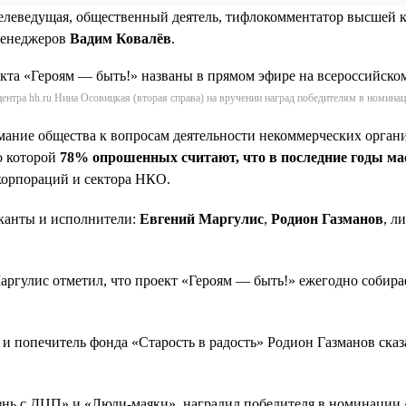
телеведущая, общественный деятель, тифлокомментатор высшей 
менеджеров
Вадим Ковалёв
.
ентра hh.ru Нина Осовицкая (вторая справа) на вручении наград победителям в номина
имание общества к вопросам деятельности некоммерческих орган
о которой
78% опрошенных считают, что в последние годы ма
 корпораций и сектора НКО.
канты и исполнители:
Евгений Маргулис
,
Родион Газманов
, л
ргулис отметил, что проект «Героям — быть!» ежегодно собира
и попечитель фонда «Старость в радость» Родион Газманов ска
знь с ДЦП» и «Люди-маяки», наградил победителя в номинации 