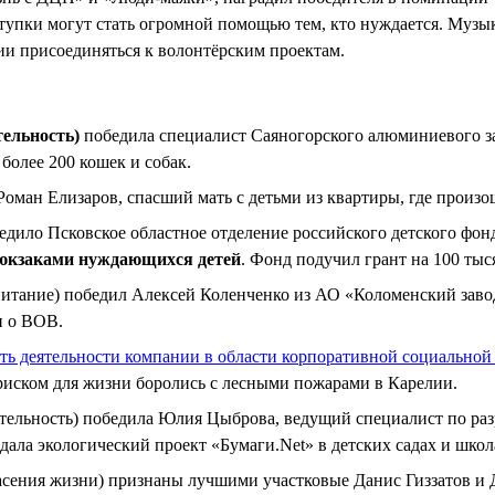
ступки могут стать огромной помощью тем, кто нуждается. Муз
ии присоединяться к волонтёрским проектам.
тельность)
победила специалист Саяногорского алюминиевого за
более 200 кошек и собак.
Роман Елизаров, спасший мать с детьми из квартиры, где произош
дило Псковское областное отделение российского детского фон
юкзаками нуждающихся детей
. Фонд подучил грант на 100 тыс
питание) победил Алексей Коленченко из АО «Коломенский заво
и о ВОВ.
ть деятельности компании в области корпоративной социальной
иском для жизни боролись с лесными пожарами в Карелии.
ятельность) победила Юлия Цыброва, ведущий специалист по раз
ла экологический проект «Бумаги.Net» в детских садах и школ
асения жизни) признаны лучшими участковые Данис Гиззатов и