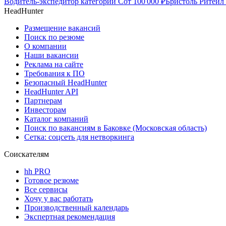
Водитель-экспедитор категории С
от
100 000
₽
Бристоль Ритейл 
HeadHunter
Размещение вакансий
Поиск по резюме
О компании
Наши вакансии
Реклама на сайте
Требования к ПО
Безопасный HeadHunter
HeadHunter API
Партнерам
Инвесторам
Каталог компаний
Поиск по вакансиям в Баковке (Московская область)
Сетка: соцсеть для нетворкинга
Соискателям
hh PRO
Готовое резюме
Все сервисы
Хочу у вас работать
Производственный календарь
Экспертная рекомендация