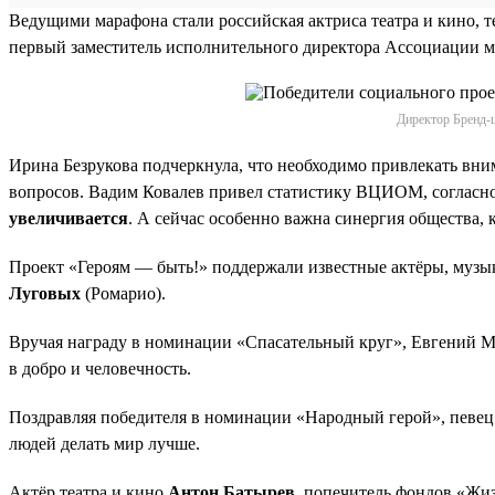
Ведущими марафона стали российская актриса театра и кино, 
первый заместитель исполнительного директора Ассоциации 
Директор Бренд-ц
Ирина Безрукова подчеркнула, что необходимо привлекать вн
вопросов. Вадим Ковалев привел статистику ВЦИОМ, согласн
увеличивается
. А сейчас особенно важна синергия общества,
Проект «Героям — быть!» поддержали известные актёры, музы
Луговых
(Ромарио).
Вручая награду в номинации «Спасательный круг», Евгений Ма
в добро и человечность.
Поздравляя победителя в номинации «Народный герой», певец 
людей делать мир лучше.
Актёр театра и кино
Антон Батырев
, попечитель фондов «Жи