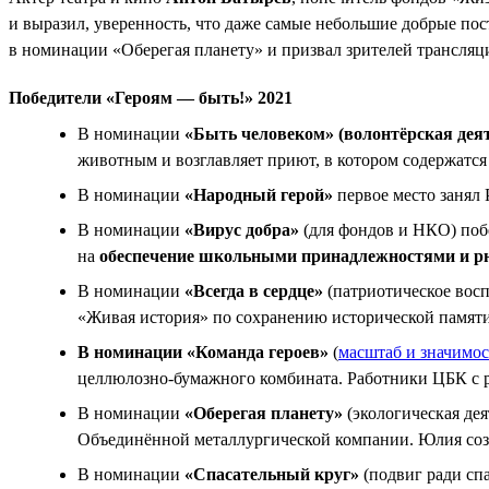
и выразил, уверенность, что даже самые небольшие добрые по
в номинации «Оберегая планету» и призвал зрителей трансляц
Победители «Героям — быть!» 2021
В номинации
«Быть человеком» (волонтёрская дея
животным и возглавляет приют, в котором содержатся 
В номинации
«Народный герой»
первое место занял 
В номинации
«Вирус добра»
(для фондов и НКО) побе
на
обеспечение школьными принадлежностями и р
В номинации
«Всегда в сердце»
(патриотическое вос
«Живая история» по сохранению исторической памят
В номинации «Команда героев»
(
масштаб и значимос
целлюлозно-бумажного комбината. Работники ЦБК с р
В номинации
«Оберегая планету»
(экологическая де
Объединённой металлургической компании. Юлия созда
В номинации
«Спасательный круг»
(подвиг ради сп