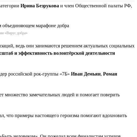
категории
Ирина Безрукова
и член Общественной палаты РФ,
ции «Вирус добра»
изаций, ведь они занимаются решением актуальных социальных
сштаб и эффективность волонтёрской деятельности
идер российской рок-группы «7Б»
Иван Демьян
,
Роман
ет множество замечательных людей и помогает поверить
зал, что примеры настоящего героизма помогают вдохновить
«Быть человеком». Он пожелал всем финалистам успехов