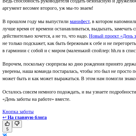
Ведь способность руководителя создать безопасную и дружелюб
аргумент весомее второго, уж мы-то знаем!
В прошлом году мы выпустили
манифест
, в котором напомнил
лучше время от времени останавливаться, выдыхать, замечать с
действительно хочется, а не то, что надо.
Новый проект «День з
не только подскажет, как быть бережным к себе и не перегорет
в гармонии с собой и с миром (маленький спойлер: hh.ru в спи
Впрочем, поскольку сюрпризы ко дню рождения принято держать
уверены, наша команда постаралась, чтобы это был не просто п
может быть и как может выражаться. В этом нам помогли знак
Осталось совсем немного подождать, и вы узнаете подробности
«День заботы на работе» вместе.
Кнопка заботы
↩
На главную блога
5