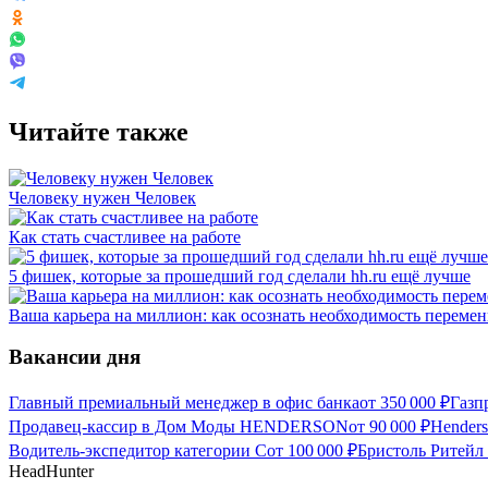
Читайте также
Человеку нужен Человек
Как стать счастливее на работе
5 фишек, которые за прошедший год сделали hh.ru ещё лучше
Ваша карьера на миллион: как осознать необходимость перемен
Вакансии дня
Главный премиальный менеджер в офис банка
от
350 000
₽
Газп
Продавец-кассир в Дом Моды HENDERSON
от
90 000
₽
Hender
Водитель-экспедитор категории С
от
100 000
₽
Бристоль Ритейл 
HeadHunter