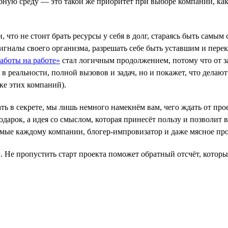
ную среду — это такой же приоритет при выборе компании, как 
и, что не стоит брать ресурсы у себя в долг, стараясь быть сам
игналы своего организма, разрешать себе быть уставшим и перекл
аботы на работе»
стал логичным продолжением, потому что от за
ь в реальности, полной вызовов и задач, но и покажет, что дела
ске этих компаний).
 в секрете, мы лишь немного намекнём вам, чего ждать от проек
одарок, а идея со смыслом, которая принесёт пользу и позволит 
омые каждому компании, блогер-импровизатор и даже мясное пр
. Не пропустить старт проекта поможет обратный отсчёт, которы