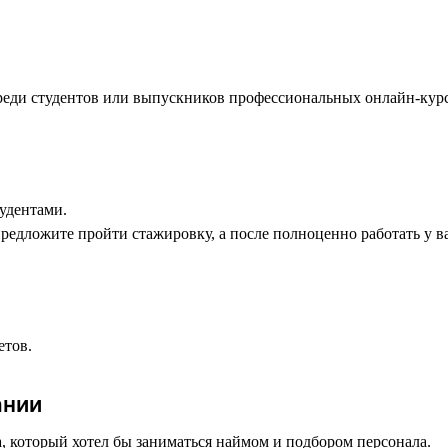
среди студентов или выпускников профессиональных онлайн-курс
тудентами.
едложите пройти стажировку, а после полноценно работать у вас
етов.
ании
, который хотел бы заниматься наймом и подбором персонала.