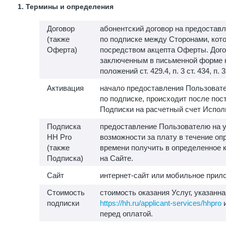
1. Термины и определения
Договор
абонентский договор на предоставл
(также
по подписке между Сторонами, кот
Оферта)
посредством акцепта Оферты. Дого
заключенным в письменной форме 
положений ст. 429.4, п. 3 ст. 434, п. 
Активация
начало предоставления Пользовате
по подписке, происходит после пос
Подписки на расчетный счет Испол
Подписка
предоставление Пользователю на у
HH Pro
возможности за плату в течение о
(также
времени получить в определенное 
Подписка)
на Сайте.
Сайт
интернет-сайт или мобильное прило
Стоимость
стоимость оказания Услуг, указанна
подписки
https://hh.ru/applicant-services/hhpro
и
перед оплатой.