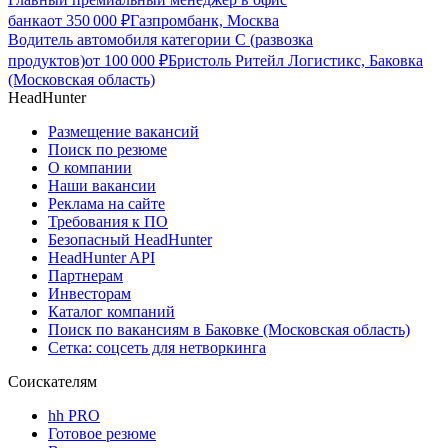
банка
от
350 000
₽
Газпромбанк, Москва
Водитель автомобиля категории C (развозка
продуктов)
от
100 000
₽
Бристоль Ритейл Логистикс, Баковка
(Московская область)
HeadHunter
Размещение вакансий
Поиск по резюме
О компании
Наши вакансии
Реклама на сайте
Требования к ПО
Безопасный HeadHunter
HeadHunter API
Партнерам
Инвесторам
Каталог компаний
Поиск по вакансиям в Баковке (Московская область)
Сетка: соцсеть для нетворкинга
Соискателям
hh PRO
Готовое резюме