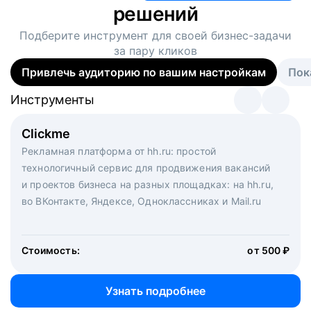
решений
Подберите инструмент для своей
бизнес-задачи
за пару кликов
Привлечь аудиторию по вашим настройкам
Пок
Инструменты
Инструменты
Инструменты
Виртуальный рекрутер
Clickme
Вакансия дня
Массовый подбор под ключ. Решите, сколько
Рекламная платформа от hh.ru: простой
Рекламный формат для вакансий на главной странице
кандидатов и когда вам нужно, и за дело возьмутся
технологичный сервис для продвижения вакансий
hh.ru. Увеличивает количество откликов
маркетологи, рекрутеры и проектные менеджеры
и проектов бизнеса на разных площадках: на hh.ru,
hh.ru с целым набором digital-инструментов
во ВКонтакте, Яндексе, Одноклассниках и Mail.ru
Стоимость:
от 200 000 ₽
Узнать подробнее
Стоимость:
от 500 ₽
Узнать подробнее
Узнать подробнее