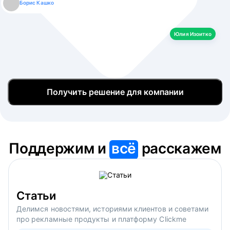
Борис Кашко
Юлия Изоитко
Александр Кулагин
Даниил Макаров
Екатерина Лазаренко
Юлия Изоитко
Получить решение для компании
Поддержим и
всё
расскажем
Статьи
Делимся новостями, историями клиентов и советами
про рекламные продукты и платформу Clickme