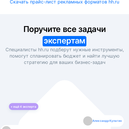
Скачать прайс-лист рекламных форматов hh.ru
Поручите все задачи
экспертам
Специалисты hh.ru подберут нужные инструменты,
помогут спланировать бюджет и найти лучшую
стратегию для ваших
бизнес-задач
+ ещё
4
эксперта
Екатерина Лазаренко
Александр Кулагин
Даниил Макаров
Борис Кашко
Юлия Изоитко