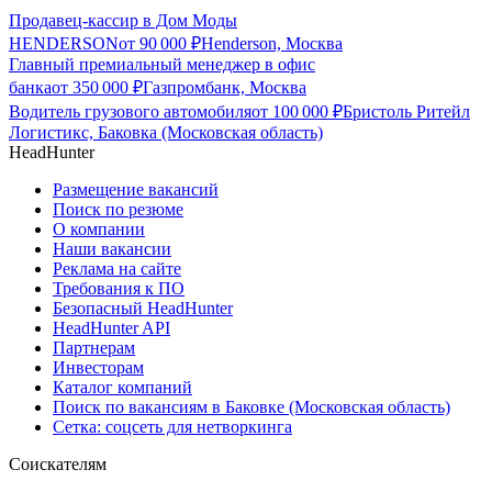
Продавец-кассир в Дом Моды
HENDERSON
от
90 000
₽
Henderson, Москва
Главный премиальный менеджер в офис
банка
от
350 000
₽
Газпромбанк, Москва
Водитель грузового автомобиля
от
100 000
₽
Бристоль Ритейл
Логистикс, Баковка (Московская область)
HeadHunter
Размещение вакансий
Поиск по резюме
О компании
Наши вакансии
Реклама на сайте
Требования к ПО
Безопасный HeadHunter
HeadHunter API
Партнерам
Инвесторам
Каталог компаний
Поиск по вакансиям в Баковке (Московская область)
Сетка: соцсеть для нетворкинга
Соискателям