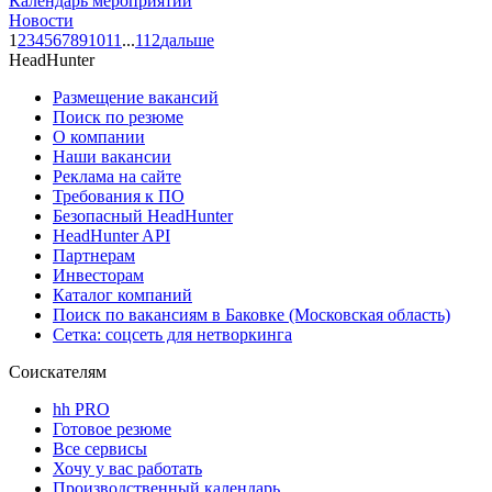
Календарь мероприятий
Новости
1
2
3
4
5
6
7
8
9
10
11
...
112
дальше
HeadHunter
Размещение вакансий
Поиск по резюме
О компании
Наши вакансии
Реклама на сайте
Требования к ПО
Безопасный HeadHunter
HeadHunter API
Партнерам
Инвесторам
Каталог компаний
Поиск по вакансиям в Баковке (Московская область)
Сетка: соцсеть для нетворкинга
Соискателям
hh PRO
Готовое резюме
Все сервисы
Хочу у вас работать
Производственный календарь