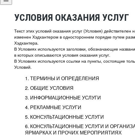
УСЛОВИЯ ОКАЗАНИЯ УСЛУГ
Текст этих условий оказания услуг (Условия) действителен
изменен Хэдхантером в одностороннем порядке путем раз
Хэдхантера.
В Условиях используются заголовки, обозначающие название
в которых описываются условия оказания услуг.
В Условиях используются ссылки на пункты, состоящие тольк
Условий.
1. ТЕРМИНЫ И ОПРЕДЕЛЕНИЯ
2. ОБЩИЕ УСЛОВИЯ
3. ИНФОРМАЦИОННЫЕ УСЛУГИ
1.1. Хэдхантер, или
Хэдхантер, ООО «Хэдх
4. РЕКЛАМНЫЕ УСЛУГИ
HeadHunter, или
г. Москва, внутригор
2.1. Типы и статусы регистрации
5. КОНСУЛЬТАЦИОННЫЕ УСЛУГИ
Исполнитель
Тверской,
2-я
Брестска
Типы регистрации
3.1. Предоставление доступа к базе данн
2.2. Активация услуг
6. КОНСУЛЬТАЦИОННЫЕ УСЛУГИ И ОРГАНИЗ
о трудоустройстве с возможностью просмо
Описание и активация
ЯРМАРКАХ И ПРОЧИХ МЕРОПРИЯТИЯХ
Хэдхантер — администра
2.1.1. Заказчику может быть присвоен один
4.0. Общие условия оказания рекламных ус