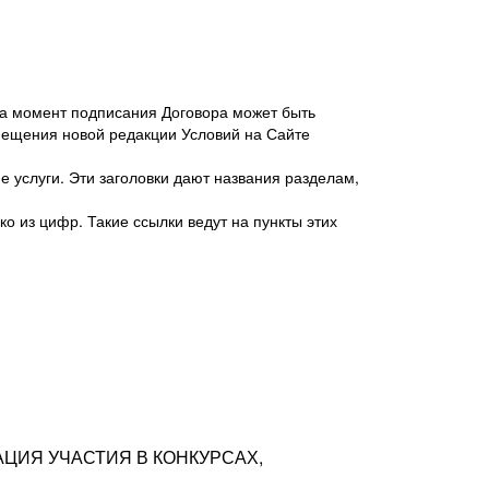
 на момент подписания Договора может быть
мещения новой редакции Условий на Сайте
 услуги. Эти заголовки дают названия разделам,
о из цифр. Такие ссылки ведут на пункты этих
антер», ИНН 7718620740, адрес: 125047,
одская территория Муниципальный округ
я улица, дом 48, помещ. 25
ых резюме с предложениями Соискателей
АЦИЯ УЧАСТИЯ В КОНКУРСАХ,
тра контактной информации Соискателя
тор сайтов: hh.ru, talantix.ru и других
 из Типов регистраций.
луг