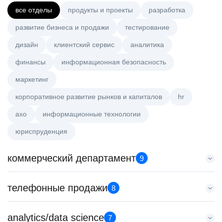
все отделы
продукты и проекты
разработка
развитие бизнеса и продажи
тестирование
дизайн
клиентский сервис
аналитика
финансы
информационная безопасность
маркетинг
корпоративное развитие рынков и капиталов
hr
axo
информационные технологии
юриспруденция
коммерческий департамент
9
Тренер по развитию компетенций продаж
телефонные продажи
8
HeadHunter::Коммерческий департамент
21 июл. 2026
Менеджер по продажам в сегменте среднего и крупного
analytics/data science
з/п не указана
7