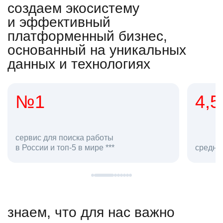
создаем экосистему
и эффективный
платформенный бизнес,
основанный на уникальных
данных и технологиях
4,5
20
сотруд
средняя оценка hh.ru как работодателя **
в hh.ru
знаем, что для нас важно