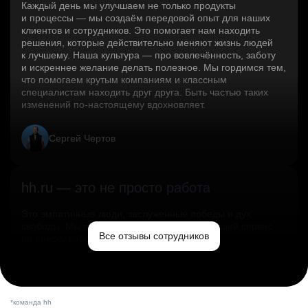
Каждый день мы улучшаем не только продукты
и процессы — мы создаём передовой опыт для наших
клиентов и сотрудников. Это помогает нам находить
решения, которые действительно меняют жизнь людей
к лучшему. Наша культура — про вовлечённость, заботу
и искреннее желание делать полезное. Мы гордимся тем,
что помогаем крутым компаниям и классным
специалистам находить друг друга. Быть частью таких
изменений по‑настоящему вдохновляет.
Сергей Чертов
hh.ru — это не просто работа
Это эмпатичные люди, заслуженные победы и дух
свободы. Мы помогаем миру и создаём лучший сервис
Все отзывы сотрудников
по поиску работы в стране.
Ольга Емельянова
*команда hh