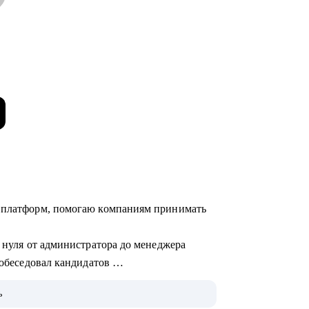
х платформ, помогаю компаниям принимать
с нуля от администратора до менеджера
 собеседовал кандидатов
ь
ботки