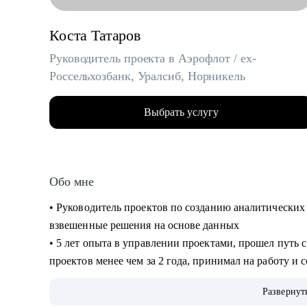
Коста Татаров
Руководитель проекта в Аэрофлот / ex-
Россельхозбанк, Уралсиб, Норникель
Выбрать услугу
Обо мне
• Руководитель проектов по созданию аналитически
взвешенные решения на основе данных
• 5 лет опыта в управлении проектами, прошел путь 
проектов менее чем за 2 года, принимал на работу и
• Спикер, it-евангелист
Развернут
• Знаю, как перейти в ИТ без опыта и навыков разра