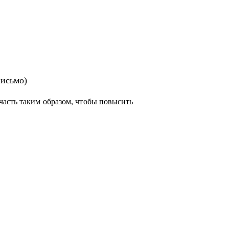
ьного письма
ам рекомендации для погружения в
письмо)
ектами
часть таким образом, чтобы повысить
одителя проектов, специалистам смежных
енте и ИТ с нуля