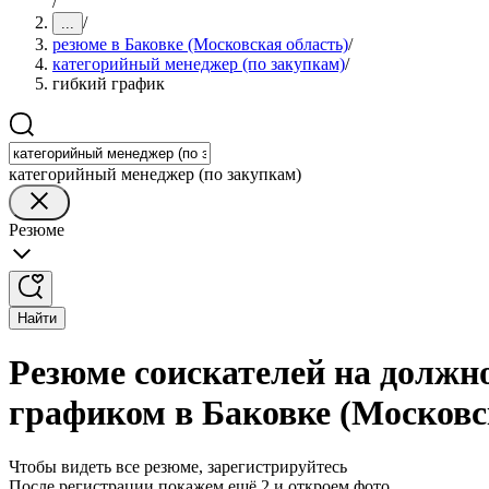
/
/
...
резюме в Баковке (Московская область)
/
категорийный менеджер (по закупкам)
/
гибкий график
категорийный менеджер (по закупкам)
Резюме
Найти
Резюме соискателей на должно
графиком в Баковке (Московс
Чтобы видеть все резюме, зарегистрируйтесь
После регистрации покажем ещё 2 и откроем фото