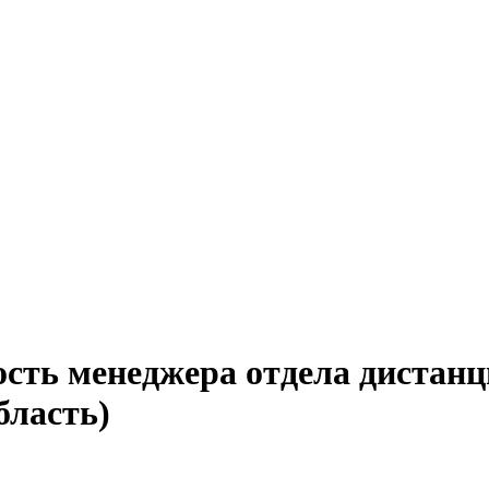
ость менеджера отдела дистан
бласть)