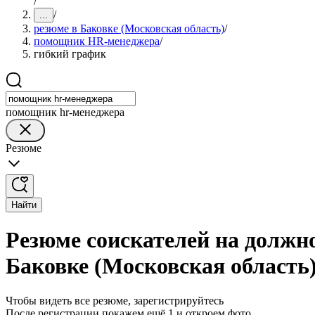
/
/
...
резюме в Баковке (Московская область)
/
помощник HR-менеджера
/
гибкий график
помощник hr-менеджера
Резюме
Найти
Резюме соискателей на долж
Баковке (Московская область
Чтобы видеть все резюме, зарегистрируйтесь
После регистрации покажем ещё 1 и откроем фото