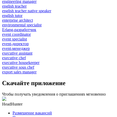
engineering manager
english teacher
english teacher native speaker
english tutor
enterprise architect
environmental specialist
Erlang-разработчик
event coordinator
event specialist
event-директор
event-менеджер
executive assistant
executive chef
executive housekeeper
executive sous chef
export sales manager
Скачайте приложение
Чтобы получать уведомления о приглашениях мгновенно
HeadHunter
Размещение вакансий