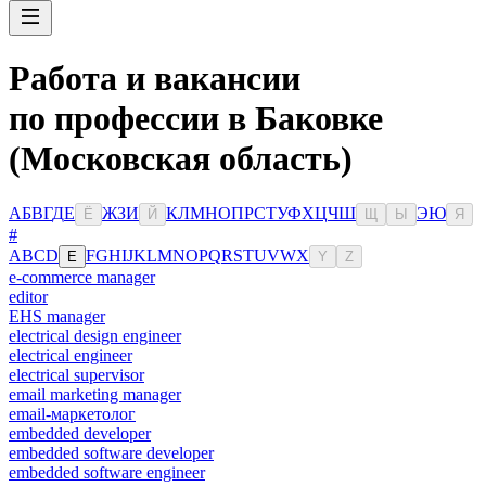
Работа и вакансии
по профессии в Баковке
(Московская область)
А
Б
В
Г
Д
Е
Ж
З
И
К
Л
М
Н
О
П
Р
С
Т
У
Ф
Х
Ц
Ч
Ш
Э
Ю
Ё
Й
Щ
Ы
Я
#
A
B
C
D
F
G
H
I
J
K
L
M
N
O
P
Q
R
S
T
U
V
W
X
E
Y
Z
e-commerce manager
editor
EHS manager
electrical design engineer
electrical engineer
electrical supervisor
email marketing manager
email-маркетолог
embedded developer
embedded software developer
embedded software engineer