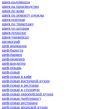
швея-надомница
швея на производство
швея по коже
швея по ремонту одежды
швея-портная
швея по трикотажу
швея по шторам
швея-технолог
швея-универсал
шелкограф
шеф анимации
шеф-бариста
шеф-бармен
шеф-инженер
шеф-кондитер
шеф-пекарь
шеф-повар
шеф-повар в кафе
шеф-повар восточной кухни
шеф-повар в ресторан
шеф-повар в столовую
шеф-повар европейской кухни
шеф-повар (кейтеринг)
шеф-повар ресторана
шеф-повар японской кухни