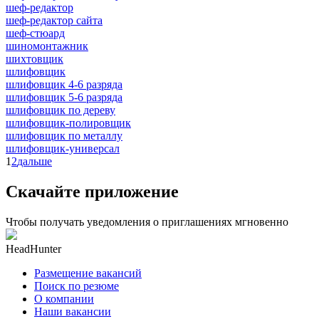
шеф-редактор
шеф-редактор сайта
шеф-стюард
шиномонтажник
шихтовщик
шлифовщик
шлифовщик 4-6 разряда
шлифовщик 5-6 разряда
шлифовщик по дереву
шлифовщик-полировщик
шлифовщик по металлу
шлифовщик-универсал
1
2
дальше
Скачайте приложение
Чтобы получать уведомления о приглашениях мгновенно
HeadHunter
Размещение вакансий
Поиск по резюме
О компании
Наши вакансии