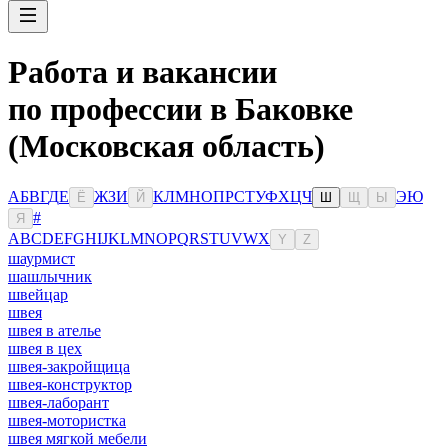
Работа и вакансии
по профессии в Баковке
(Московская область)
А
Б
В
Г
Д
Е
Ж
З
И
К
Л
М
Н
О
П
Р
С
Т
У
Ф
Х
Ц
Ч
Э
Ю
Ё
Й
Ш
Щ
Ы
#
Я
A
B
C
D
E
F
G
H
I
J
K
L
M
N
O
P
Q
R
S
T
U
V
W
X
Y
Z
шаурмист
шашлычник
швейцар
швея
швея в ателье
швея в цех
швея-закройщица
швея-конструктор
швея-лаборант
швея-мотористка
швея мягкой мебели