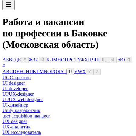
Работа и вакансии
по профессии в Баковке
(Московская область)
А
Б
В
Г
Д
Е
Ж
З
И
К
Л
М
Н
О
П
Р
С
Т
У
Ф
Х
Ц
Ч
Ш
Э
Ю
Ё
Й
Щ
Ы
Я
#
A
B
C
D
E
F
G
H
I
J
K
L
M
N
O
P
Q
R
S
T
V
W
X
U
Y
Z
UGC-креатор
UI designer
UI developer
UI/UX-designer
UI/UX web designer
UI-дизайнер
Unity-разработчик
user acquisition manager
UX designer
UX-аналитик
UX-исследователь