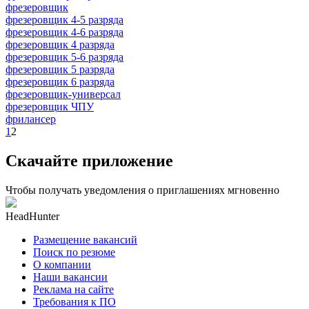
фрезеровщик
фрезеровщик 4-5 разряда
фрезеровщик 4-6 разряда
фрезеровщик 4 разряда
фрезеровщик 5-6 разряда
фрезеровщик 5 разряда
фрезеровщик 6 разряда
фрезеровщик-универсал
фрезеровщик ЧПУ
фрилансер
1
2
Скачайте приложение
Чтобы получать уведомления о приглашениях мгновенно
HeadHunter
Размещение вакансий
Поиск по резюме
О компании
Наши вакансии
Реклама на сайте
Требования к ПО