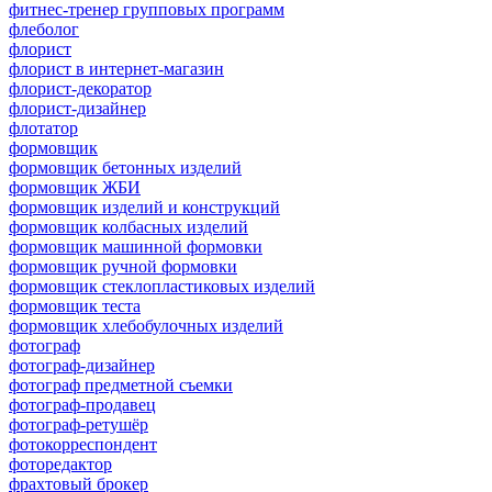
фитнес-тренер групповых программ
флеболог
флорист
флорист в интернет-магазин
флорист-декоратор
флорист-дизайнер
флотатор
формовщик
формовщик бетонных изделий
формовщик ЖБИ
формовщик изделий и конструкций
формовщик колбасных изделий
формовщик машинной формовки
формовщик ручной формовки
формовщик стеклопластиковых изделий
формовщик теста
формовщик хлебобулочных изделий
фотограф
фотограф-дизайнер
фотограф предметной съемки
фотограф-продавец
фотограф-ретушёр
фотокорреспондент
фоторедактор
фрахтовый брокер