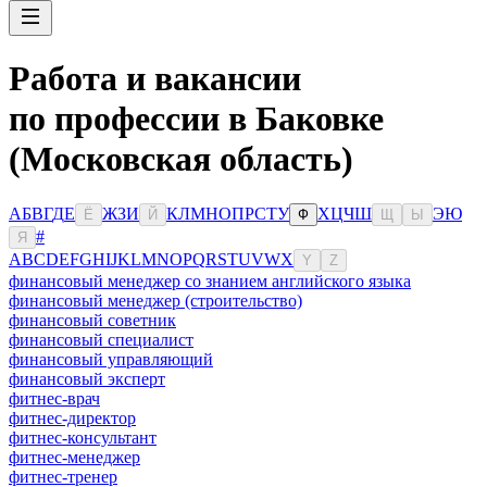
Работа и вакансии
по профессии в Баковке
(Московская область)
А
Б
В
Г
Д
Е
Ж
З
И
К
Л
М
Н
О
П
Р
С
Т
У
Х
Ц
Ч
Ш
Э
Ю
Ё
Й
Ф
Щ
Ы
#
Я
A
B
C
D
E
F
G
H
I
J
K
L
M
N
O
P
Q
R
S
T
U
V
W
X
Y
Z
финансовый менеджер со знанием английского языка
финансовый менеджер (строительство)
финансовый советник
финансовый специалист
финансовый управляющий
финансовый эксперт
фитнес-врач
фитнес-директор
фитнес-консультант
фитнес-менеджер
фитнес-тренер