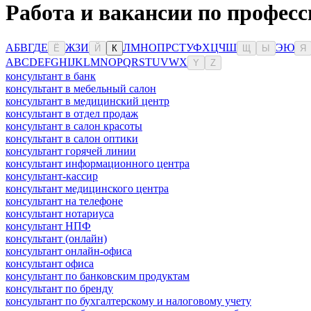
Работа и вакансии по професс
А
Б
В
Г
Д
Е
Ж
З
И
Л
М
Н
О
П
Р
С
Т
У
Ф
Х
Ц
Ч
Ш
Э
Ю
Ё
Й
К
Щ
Ы
Я
A
B
C
D
E
F
G
H
I
J
K
L
M
N
O
P
Q
R
S
T
U
V
W
X
Y
Z
консультант в банк
консультант в мебельный салон
консультант в медицинский центр
консультант в отдел продаж
консультант в салон красоты
консультант в салон оптики
консультант горячей линии
консультант информационного центра
консультант-кассир
консультант медицинского центра
консультант на телефоне
консультант нотариуса
консультант НПФ
консультант (онлайн)
консультант онлайн-офиса
консультант офиса
консультант по банковским продуктам
консультант по бренду
консультант по бухгалтерскому и налоговому учету