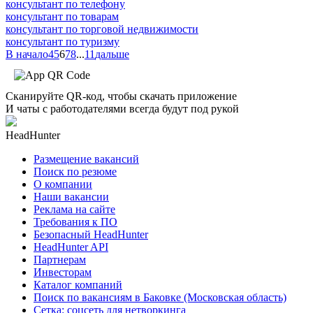
консультант по телефону
консультант по товарам
консультант по торговой недвижимости
консультант по туризму
В начало
4
5
6
7
8
...
11
дальше
Сканируйте QR-код, чтобы скачать приложение
И чаты с работодателями всегда будут под рукой
HeadHunter
Размещение вакансий
Поиск по резюме
О компании
Наши вакансии
Реклама на сайте
Требования к ПО
Безопасный HeadHunter
HeadHunter API
Партнерам
Инвесторам
Каталог компаний
Поиск по вакансиям в Баковке (Московская область)
Сетка: соцсеть для нетворкинга