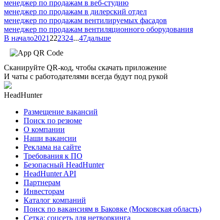
менеджер по продажам в веб-студию
менеджер по продажам в дилерский отдел
менеджер по продажам вентилируемых фасадов
менеджер по продажам вентиляционного оборудования
В начало
20
21
22
23
24
...
47
дальше
Сканируйте QR-код, чтобы скачать приложение
И чаты с работодателями всегда будут под рукой
HeadHunter
Размещение вакансий
Поиск по резюме
О компании
Наши вакансии
Реклама на сайте
Требования к ПО
Безопасный HeadHunter
HeadHunter API
Партнерам
Инвесторам
Каталог компаний
Поиск по вакансиям в Баковке (Московская область)
Сетка: соцсеть для нетворкинга