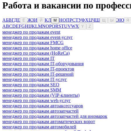
Работа и вакансии по професс
А
Б
В
Г
Д
Е
Ж
З
И
К
Л
Н
О
П
Р
С
Т
У
Ф
Х
Ц
Ч
Ш
Э
Ю
Ё
Й
М
Щ
Ы
Я
A
B
C
D
E
F
G
H
I
J
K
L
M
N
O
P
Q
R
S
T
U
V
W
X
Y
Z
менеджер по продажам event
менеджер по продажам event-услуг
менеджер по продажам FMCG
менеджер по продажам home office
менеджер по продажам (HoReCa)
менеджер по продажам IT
менеджер по продажам IT-оборудования
менеджер по продажам IT-проектов
менеджер по продажам IT-решений
менеджер по продажам IT-услуг
менеджер по продажам SEO
менеджер по продажам SMM
менеджер по продажам (VIP-клиенты)
менеджер по продажам web-услуг
менеджер по продажам автоаксессуаров
менеджер по продажам автозапчастей
менеджер по продажам автозапчастей для иномарок
менеджер по продажам автоматических ворот
менеджер по продажам автомобилей