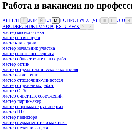
Работа и вакансии по професс
А
Б
В
Г
Д
Е
Ж
З
И
К
Л
Н
О
П
Р
С
Т
У
Ф
Х
Ц
Ч
Ш
Э
Ю
Ё
Й
М
Щ
Ы
Я
A
B
C
D
E
F
G
H
I
J
K
L
M
N
O
P
Q
R
S
T
U
V
W
X
Y
Z
мастер мясного цеха
мастер на все руки
мастер-наладчик
мастер-начальник участка
мастер ногтевого сервиса
мастер общестроительных работ
мастер-оптик
мастер отдела технического контроля
мастер-отделочник
мастер отделочник-универсал
мастер отделочных работ
мастер ОТК
мастер очистных сооружений
мастер-парикмахер
мастер парикмахер-универсал
мастер ПГС
мастер педикюра
мастер перманентного макияжа
мастер печатного цеха