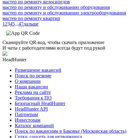
мастер по ремонту велосипедов
мастер по ремонту и обслуживанию оборудования
мастер по ремонту и обслуживанию электрооборудования
мастер по ремонту квартир
1
2
3
4
5
...
47
дальше
Сканируйте QR-код, чтобы скачать приложение
И чаты с работодателями всегда будут под рукой
HeadHunter
Размещение вакансий
Поиск по резюме
О компании
Наши вакансии
Реклама на сайте
Требования к ПО
Безопасный HeadHunter
HeadHunter API
Партнерам
Инвесторам
Каталог компаний
Поиск по вакансиям в Баковке (Московская область)
Сетка: соцсеть для нетворкинга