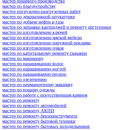
мастер пищевого производства
мастер по благоустройству
мастер погрузочно-разгрузочных работ
мастер по декоративной штукатурке
мастер по добыче нефти и газа
мастер по заправке картриджей и ремонту оргтехники
мастер по изготовлению ключей
мастер по изготовлению мягкой мебели
мастер по изготовлению наружной рекламы
мастер по изготовлению очков
мастер по капитальному ремонту скважин
мастер по маникюру
мастер по наращиванию волос
мастер по наращиванию ногтей
мастер по наращиванию ресниц
мастер по озеленению
мастер по перманентному макияжу
мастер по пошиву одежды
мастер по работе с искусственным камнем
мастер по ремонту
мастер по ремонту автомобилей
мастер по ремонту АКПП
мастер по ремонту бензоинструмента
мастер по ремонту бытовой техники
мастер по ремонту бытовых холодильников