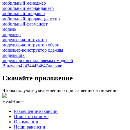
мобильный менеджер
мобильный мерчандайзер
мобильный продавец
мобильный продавец-кассир
мобильный фармацевт
модель
модельер
модельер-конструктор
модельер-конструктор обуви
модельер-конструктор одежды
модельщик
модельщик выплавляемых моделей
В начало
42
43
44
45
46
47
дальше
Скачайте приложение
Чтобы получать уведомления о приглашениях мгновенно
HeadHunter
Размещение вакансий
Поиск по резюме
О компании
Наши вакансии