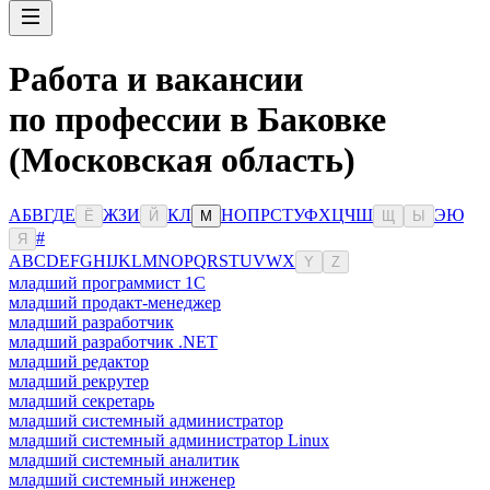
Работа и вакансии
по профессии в Баковке
(Московская область)
А
Б
В
Г
Д
Е
Ж
З
И
К
Л
Н
О
П
Р
С
Т
У
Ф
Х
Ц
Ч
Ш
Э
Ю
Ё
Й
М
Щ
Ы
#
Я
A
B
C
D
E
F
G
H
I
J
K
L
M
N
O
P
Q
R
S
T
U
V
W
X
Y
Z
младший программист 1С
младший продакт-менеджер
младший разработчик
младший разработчик .NET
младший редактор
младший рекрутер
младший секретарь
младший системный администратор
младший системный администратор Linux
младший системный аналитик
младший системный инженер