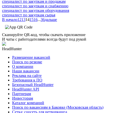
специалист по закупкам и продажам
специалист по закупкам и снабжению
специалист по закупкам оборудования
специалист по закупкам сырья
В начало
12
13
14
15
16
...
36
дальше
Сканируйте QR-код, чтобы скачать приложение
И чаты с работодателями всегда будут под рукой
HeadHunter
Размещение вакансий
Поиск по резюме
О компании
Наши вакансии
Реклама на сайте
Требования к ПО
Безопасный HeadHunter
HeadHunter API
Партнерам
Инвесторам
Каталог компаний
Поиск по вакансиям в Баковке (Московская область)
Сетка: соцсеть для нетворкинга