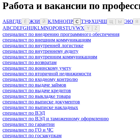
Работа и вакансии по професс
А
Б
В
Г
Д
Е
Ж
З
И
К
Л
М
Н
О
П
Р
Т
У
Ф
Х
Ц
Ч
Ш
Э
Ю
Ё
Й
С
Щ
Ы
Я
A
B
C
D
E
F
G
H
I
J
K
L
M
N
O
P
Q
R
S
T
U
V
W
X
Y
Z
специалист по внедрению программного обеспечения
специалист по внешним коммуникациям
специалист по внутренней логистике
специалист по внутреннему аудиту
специалист по внутренним коммуникациям
специалист по возвратам
специалист по воинскому учету
специалист по вторичной недвижимости
специалист по входному контролю
специалист по выдаче займов
специалист по выдаче кредитов
специалист по выкладке товара
специалист по выписке документов
специалист по выписке накладных
специалист по ВЭД
специалист по ВЭД и таможенному оформлению
специалист по гарантии
специалист по ГО и ЧС
специалист по госзакупкам