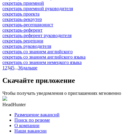
секретарь приемной
секретарь приемной руководителя
секретарь проекта
секретарь-рекрутер
секретарь-ресепшионист
секретарь-референт
секретарь-референт руководителя
секретарь рецепции
секретарь руководителя
секретарь со знанием английского
секретарь со знанием английского языка
секретарь со знанием немецкого языка
1
2
3
4
5
...
36
дальше
Скачайте приложение
Чтобы получать уведомления о приглашениях мгновенно
HeadHunter
Размещение вакансий
Поиск по резюме
О компании
Наши вакансии