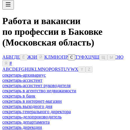
Работа и вакансии
по профессии в Баковке
(Московская область)
А
Б
В
Г
Д
Е
Ж
З
И
К
Л
М
Н
О
П
Р
Т
У
Ф
Х
Ц
Ч
Ш
Э
Ю
Ё
Й
С
Щ
Ы
#
Я
A
B
C
D
E
F
G
H
I
J
K
L
M
N
O
P
Q
R
S
T
U
V
W
X
Y
Z
секретарь-архивариус
секретарь-ассистент
секретарь-ассистент руководителя
секретарь в агентство недвижимости
секретарь в банк
секретарь в интернет-магазин
секретарь выходного дня
секретарь генерального директора
секретарь-делопроизводитель
секретарь департамента
секретарь дирекции