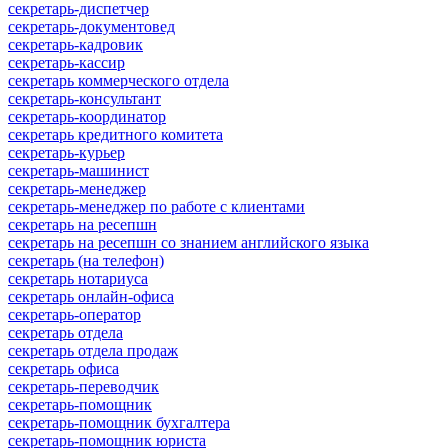
секретарь-диспетчер
секретарь-документовед
секретарь-кадровик
секретарь-кассир
секретарь коммерческого отдела
секретарь-консультант
секретарь-координатор
секретарь кредитного комитета
секретарь-курьер
секретарь-машинист
секретарь-менеджер
секретарь-менеджер по работе с клиентами
секретарь на ресепшн
секретарь на ресепшн со знанием английского языка
секретарь (на телефон)
секретарь нотариуса
секретарь онлайн-офиса
секретарь-оператор
секретарь отдела
секретарь отдела продаж
секретарь офиса
секретарь-переводчик
секретарь-помощник
секретарь-помощник бухгалтера
секретарь-помощник юриста