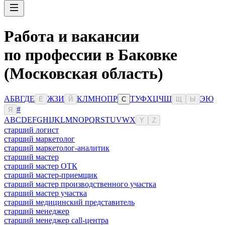
Работа и вакансии
по профессии в Баковке
(Московская область)
А
Б
В
Г
Д
Е
Ж
З
И
К
Л
М
Н
О
П
Р
Т
У
Ф
Х
Ц
Ч
Ш
Э
Ю
Ё
Й
С
Щ
Ы
#
Я
A
B
C
D
E
F
G
H
I
J
K
L
M
N
O
P
Q
R
S
T
U
V
W
X
Y
Z
старший логист
старший маркетолог
старший маркетолог-аналитик
старший мастер
старший мастер ОТК
старший мастер-приемщик
старший мастер производственного участка
старший мастер участка
старший медицинский представитель
старший менеджер
старший менеджер call-центра