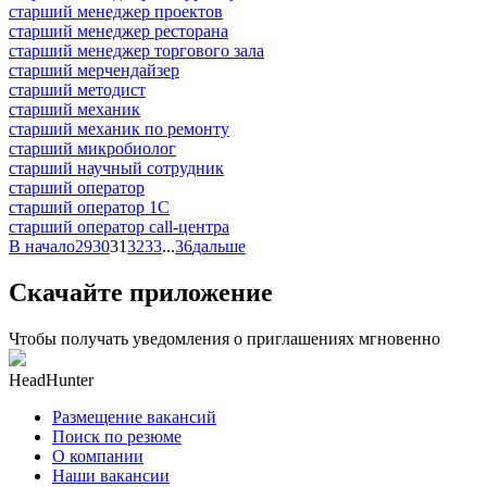
старший менеджер проектов
старший менеджер ресторана
старший менеджер торгового зала
старший мерчендайзер
старший методист
старший механик
старший механик по ремонту
старший микробиолог
старший научный сотрудник
старший оператор
старший оператор 1С
старший оператор call-центра
В начало
29
30
31
32
33
...
36
дальше
Скачайте приложение
Чтобы получать уведомления о приглашениях мгновенно
HeadHunter
Размещение вакансий
Поиск по резюме
О компании
Наши вакансии