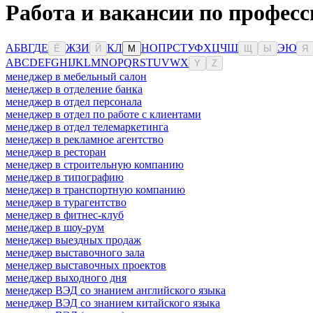
Работа и вакансии по професс
А
Б
В
Г
Д
Е
Ж
З
И
К
Л
Н
О
П
Р
С
Т
У
Ф
Х
Ц
Ч
Ш
Э
Ю
Ё
Й
М
Щ
Ы
Я
A
B
C
D
E
F
G
H
I
J
K
L
M
N
O
P
Q
R
S
T
U
V
W
X
Y
Z
менеджер в мебельный салон
менеджер в отделение банка
менеджер в отдел персонала
менеджер в отдел по работе с клиентами
менеджер в отдел телемаркетинга
менеджер в рекламное агентство
менеджер в ресторан
менеджер в строительную компанию
менеджер в типографию
менеджер в транспортную компанию
менеджер в турагентство
менеджер в фитнес-клуб
менеджер в шоу-рум
менеджер выездных продаж
менеджер выставочного зала
менеджер выставочных проектов
менеджер выходного дня
менеджер ВЭД со знанием английского языка
менеджер ВЭД со знанием китайского языка