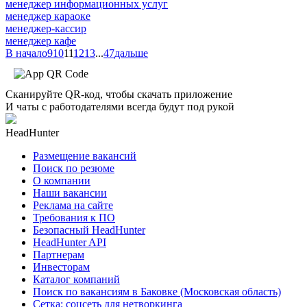
менеджер информационных услуг
менеджер караоке
менеджер-кассир
менеджер кафе
В начало
9
10
11
12
13
...
47
дальше
Сканируйте QR-код, чтобы скачать приложение
И чаты с работодателями всегда будут под рукой
HeadHunter
Размещение вакансий
Поиск по резюме
О компании
Наши вакансии
Реклама на сайте
Требования к ПО
Безопасный HeadHunter
HeadHunter API
Партнерам
Инвесторам
Каталог компаний
Поиск по вакансиям в Баковке (Московская область)
Сетка: соцсеть для нетворкинга