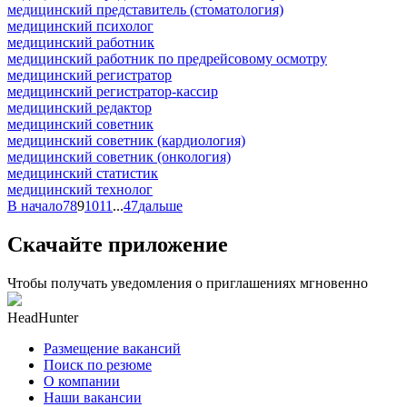
медицинский представитель (стоматология)
медицинский психолог
медицинский работник
медицинский работник по предрейсовому осмотру
медицинский регистратор
медицинский регистратор-кассир
медицинский редактор
медицинский советник
медицинский советник (кардиология)
медицинский советник (онкология)
медицинский статистик
медицинский технолог
В начало
7
8
9
10
11
...
47
дальше
Скачайте приложение
Чтобы получать уведомления о приглашениях мгновенно
HeadHunter
Размещение вакансий
Поиск по резюме
О компании
Наши вакансии