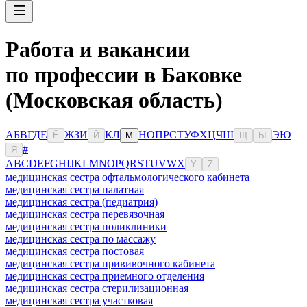
Работа и вакансии
по профессии в Баковке
(Московская область)
А
Б
В
Г
Д
Е
Ж
З
И
К
Л
Н
О
П
Р
С
Т
У
Ф
Х
Ц
Ч
Ш
Э
Ю
Ё
Й
М
Щ
Ы
#
Я
A
B
C
D
E
F
G
H
I
J
K
L
M
N
O
P
Q
R
S
T
U
V
W
X
Y
Z
медицинская сестра офтальмологического кабинета
медицинская сестра палатная
медицинская сестра (педиатрия)
медицинская сестра перевязочная
медицинская сестра поликлиники
медицинская сестра по массажу
медицинская сестра постовая
медицинская сестра прививочного кабинета
медицинская сестра приемного отделения
медицинская сестра стерилизационная
медицинская сестра участковая